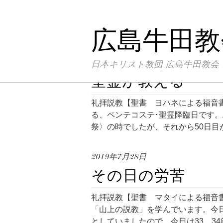
牧師の部屋
広島牛田教
2020年6月21日
日本キリスト教団 広島牛田教会
聖霊が教える
礼拝説教【聖書 ヨハネによる福音書
る、ペンテコステ･聖霊降臨日です
祭〉の時でしたが、それから50日目が
2019年7月28日
その日の労苦
礼拝説教【聖書 マタイによる福音書 
「山上の説教」を学んでいます。今日
としていましたので、今日は33，34節