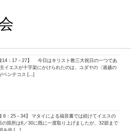
会
14：17－27】 今日はキリスト教三大祝日の一つであ
。主イエスが十字架にかけられたのは、ユダヤの〈過越の
ペンテコス […]
6：25－34】 マタイによる福音書では続けてイエスの
の箇所は6／30に既に一度取り上げましたが、32節まで
を中 […]