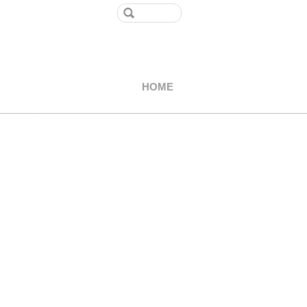
最新投稿
聖霊が教える
その日の労苦
HOME
命の悩み